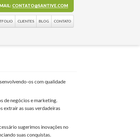
EMAIL:
CONTATO@SANTIVE.COM
TFOLIO
CLIENTES
BLOG
CONTATO
esenvolvendo-os com qualidade
s de negócios e marketing.
 extrair as suas verdadeiras
cessário sugerimos inovações no
ciando suas conquistas.