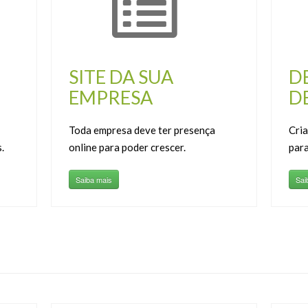
SITE DA SUA
D
EMPRESA
D
Toda empresa deve ter presença
Cri
.
online para poder crescer.
para
Saiba mais
Sai