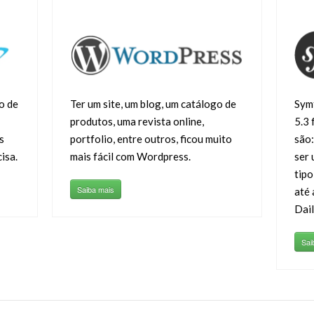
o de
Ter um site, um blog, um catálogo de
Sym
produtos, uma revista online,
5.3 
s
portfolio, entre outros, ficou muito
são:
isa.
mais fácil com Wordpress.
ser 
tipo
Saiba mais
até 
Dai
Sai