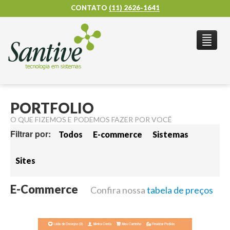
CONTATO
(11) 2626-1641
QUEM SOMOS
PRODUTOS
PORTFOLIO
CLIENTES
BLOG
PORTFOLIO
CONTATO
O QUE FIZEMOS E PODEMOS FAZER POR VOCÊ
Filtrar por:
Todos
E-commerce
Sistemas
Sites
E-Commerce
Confira nossa
tabela de preços